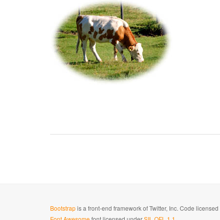
Bootstrap
is a front-end framework of Twitter, Inc. Code license
Font Awesome
font licensed under
SIL OFL 1.1
.