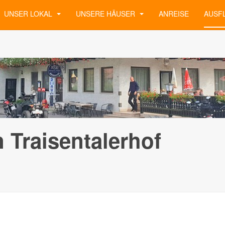
UNSER LOKAL
UNSERE HÄUSER
ANREISE
AUSF
 Traisentalerhof